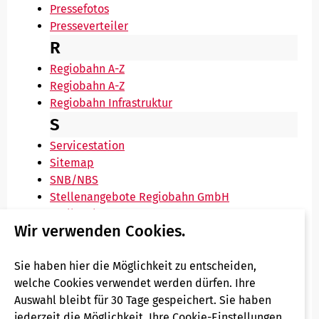
Pressefotos
Presseverteiler
R
Regiobahn A-Z
Regiobahn A-Z
Regiobahn Infrastruktur
S
Servicestation
Sitemap
SNB/NBS
Stellenangebote Regiobahn GmbH
Stellwerk
Wir verwenden Cookies.
Strecke
Streckenausbau
Suche
Sie haben hier die Möglichkeit zu entscheiden,
Suche
welche Cookies verwendet werden dürfen. Ihre
Auswahl bleibt für 30 Tage gespeichert. Sie haben
T
jederzeit die Möglichkeit, Ihre Cookie-Einstellungen