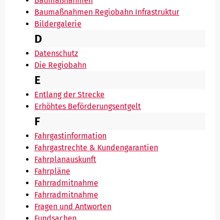
Baumaßnahmen
Baumaßnahmen Regiobahn Infrastruktur
Hausordnung Fahrzeuge
Bildergalerie
D
Datenschutz
Die Regiobahn
E
Entlang der Strecke
Erhöhtes Beförderungsentgelt
F
Fahrgastinformation
Fahrgastrechte & Kundengarantien
Fahrplanauskunft
Fahrpläne
Fahrradmitnahme
Fahrradmitnahme
Fragen und Antworten
Fundsachen