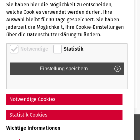
zunehmen.
Sie haben hier die Möglichkeit zu entscheiden,
welche Cookies verwendet werden dürfen. Ihre
Als erste Anlaufstation für den aktiven Dialog dient
Auswahl bleibt für 30 Tage gespeichert. Sie haben
für alle Kunden des Schienenpersonennahverkehrs
jederzeit die Möglichkeit, Ihre Cookie-Einstellungen
vor allem auch das 2006 eingerichtete Kundencenter
über die Datenschutzerklärung zu ändern.
an der Servicestation der Regiobahn in Mettmann
Stadtwald.
Notwendige
Statistik
Die Regiobahn steht für Sicherheit, Pünktlichkeit,
Freundlichkeit und Sauberkeit.
Herzliche Grüße
Notwendige Cookies
Ihr Team der Regiobahn
Statistik Cookies
Wichtige Informationen
Impressum