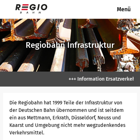
Menü
REGIOBAHN
REGIOBAHN
Unternehmen
Hausordnung Stationen
Regiobahn Infrastruktur
Die Regiobahn
Gesellschafter Regiobahn GmbH
Verkehrsstationen
Mitgliedschaften/ Partner
+++ Information Ersatzverkehr Ge
Strecke
Stellenangebote Regiobahn GmbH
Die Regiobahn hat 1999 Teile der Infrastruktur von
der Deutschen Bahn übernommen und ist seitdem
Stellwerk
ein aus Mettmann, Erkrath, Düsseldorf, Neuss und
Kaarst und Umgebung nicht mehr wegzudenkendes
Park & Ride
Verkehrsmittel.