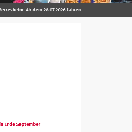
 28.07.2026 fahren die Busse des SEV ganztägig in Fahrtricht
bis Ende September